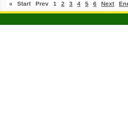
«
Start
Prev
1
2
3
4
5
6
Next
En
Friday the 7th. Pesantren Ke